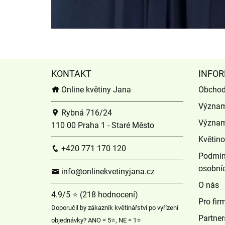
KONTAKT
INFOR
Online květiny Jana
Obchod
Význam
Rybná 716/24
Význam
110 00 Praha 1 - Staré Město
Květin
+420 771 170 120
Podmín
osobní
info@onlinekvetinyjana.cz
O nás
4.9/5 ⭐ (218 hodnocení)
Pro fir
Doporučil by zákazník květinářství po vyřízení
Partner
objednávky? ANO = 5⭐, NE = 1⭐