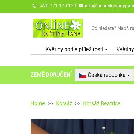
+420 771 170 120
info@onlinekvetinyjana
Květiny podle příležitosti
Květiny
ZEMĚ DORUČENÍ
Česká republika
Home
Korsáž
Korsáž Beatrice