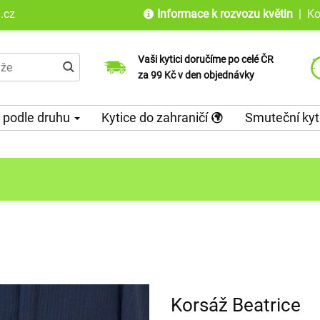
.cz
Informace k rozvozu květin
|
Ko
Vaši kytici doručíme po celé ČR
Jsme tu pro Vás od objednání až po
Doručujeme do 100 zemí světa již od
za 99 Kč v den objednávky
doručení květin
roku 2010
 podle druhu
Kytice do zahraničí
Smuteční kyt
Korsáž Beatrice