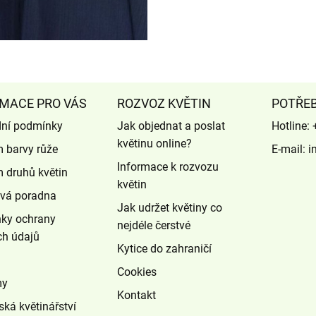
MACE PRO VÁS
ROZVOZ KVĚTIN
POTŘE
ní podmínky
Jak objednat a poslat
Hotline:
květinu online?
 barvy růže
E-mail:
i
Informace k rozvozu
 druhů květin
květin
ová poradna
Jak udržet květiny co
ky ochrany
nejdéle čerstvé
ch údajů
Kytice do zahraničí
Cookies
my
Kontakt
ská květinářství