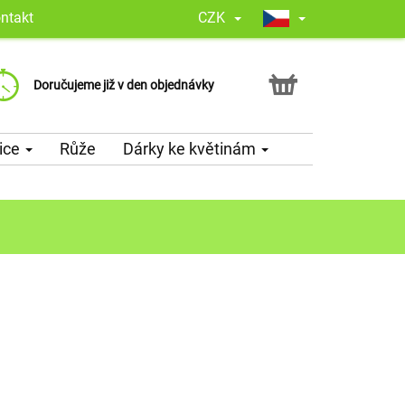
ntakt
CZK
Zaručení spolehlivosti, dle Google
Překvapíme Vaší květinou
Doručujeme již v den objednávky
nás zákazníci hodnotí 4,8 z 5,0
a doplníme ji o Vámi vybraný vzkaz
ice
Růže
Dárky ke květinám