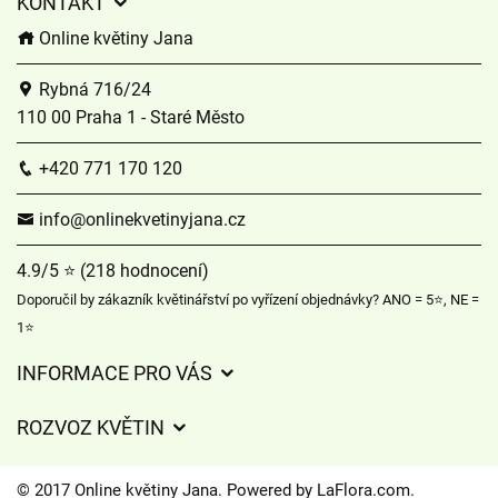
KONTAKT
Online květiny Jana
Rybná 716/24
110 00 Praha 1 - Staré Město
+420 771 170 120
info@onlinekvetinyjana.cz
4.9/5 ⭐ (218 hodnocení)
Doporučil by zákazník květinářství po vyřízení objednávky? ANO = 5⭐, NE =
1⭐
INFORMACE PRO VÁS
Obchodní podmínky
ROZVOZ KVĚTIN
Význam barvy růže
Jak objednat a poslat květinu online?
Význam druhů květin
© 2017 Online květiny Jana. Powered by
LaFlora.com
.