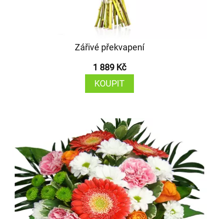
Zářivé překvapení
1 889 Kč
KOUPIT