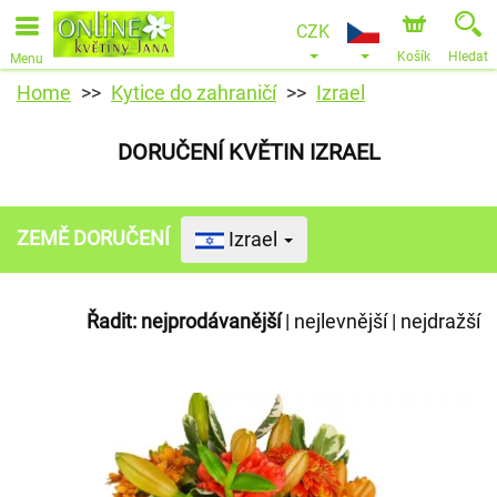
CZK
Košík
Hledat
Menu
Home
Kytice do zahraničí
Izrael
DORUČENÍ KVĚTIN IZRAEL
ZEMĚ DORUČENÍ
Izrael
Řadit:
nejprodávanější
|
nejlevnější
|
nejdražší