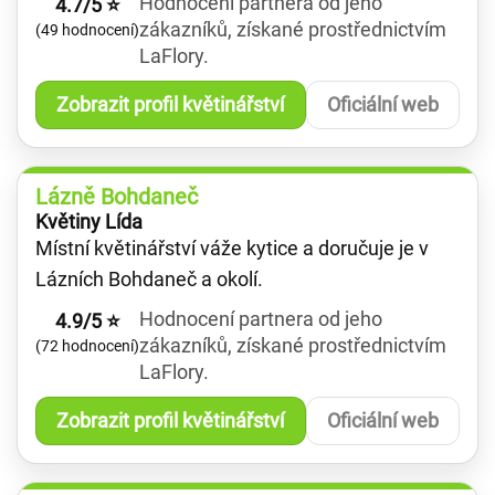
Hodnocení partnera od jeho
4.7/5 ⭐
zákazníků, získané prostřednictvím
(49 hodnocení)
LaFlory.
Zobrazit profil květinářství
Oficiální web
Lázně Bohdaneč
Květiny Lída
Místní květinářství váže kytice a doručuje je v
Lázních Bohdaneč a okolí.
Hodnocení partnera od jeho
4.9/5 ⭐
zákazníků, získané prostřednictvím
(72 hodnocení)
LaFlory.
Zobrazit profil květinářství
Oficiální web