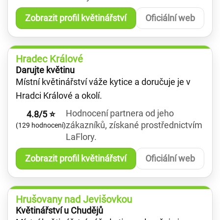
Zobrazit profil květinářství
Oficiální web
Hradec Králové
Darujte květinu
Místní květinářství váže kytice a doručuje je v
Hradci Králové a okolí.
Hodnocení partnera od jeho
4.8/5 ⭐
zákazníků, získané prostřednictvím
(129 hodnocení)
LaFlory.
Zobrazit profil květinářství
Oficiální web
Hrušovany nad Jevišovkou
Květinářství u Chudějů