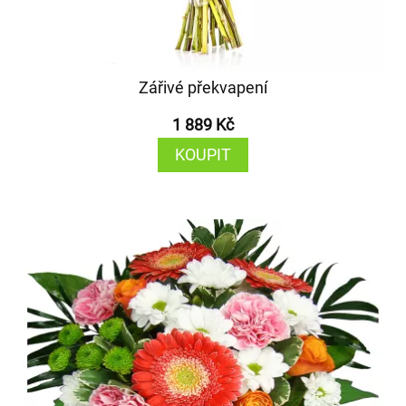
Zářivé překvapení
1 889 Kč
KOUPIT