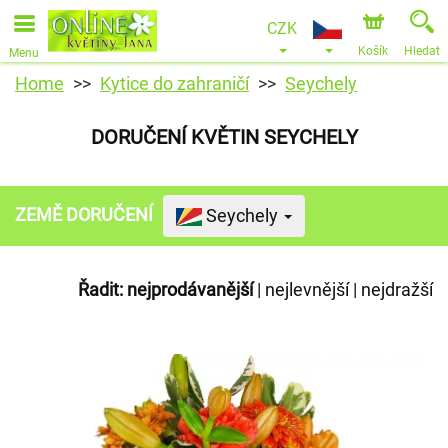
CZK
Košík
Hledat
Menu
Home
Kytice do zahraničí
Seychely
DORUČENÍ KVĚTIN SEYCHELY
ZEMĚ DORUČENÍ
Seychely
Řadit:
nejprodávanější
|
nejlevnější
|
nejdražší