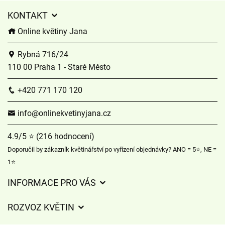
KONTAKT
Online květiny Jana
Rybná 716/24
110 00 Praha 1 - Staré Město
+420 771 170 120
info@onlinekvetinyjana.cz
4.9/5 ⭐ (216 hodnocení)
Doporučil by zákazník květinářství po vyřízení objednávky? ANO = 5⭐, NE =
1⭐
INFORMACE PRO VÁS
Obchodní podmínky
ROZVOZ KVĚTIN
Význam barvy růže
Jak objednat a poslat květinu online?