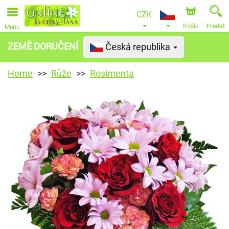
CZK
Košík
Hledat
Menu
ZEMĚ DORUČENÍ
Česká republika
Home
Růže
Rosimenta