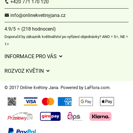
+420 771 170 120
info@onlinekvetinyjana.cz
4.9/5 ⭐ (218 hodnocení)
Doporučil by zákazník květinářství po vyřízení objednávky? ANO = 5⭐, NE =
1⭐
INFORMACE PRO VÁS
Obchodní podmínky
ROZVOZ KVĚTIN
Význam barvy růže
Jak objednat a poslat květinu online?
Význam druhů květin
© 2017 Online květiny Jana. Powered by
LaFlora.com
.
Informace k rozvozu květin
Květinová poradna
Jak udržet květiny co nejdéle čerstvé
Podmínky ochrany osobních údajů
Kytice do zahraničí
O nás
Cookies
Pro firmy
Kontakt