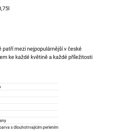
,75l
 patří mezi nejpopulárnější v české
em ke každé květině a každé příležitosti
a
tany
barva s dlouhotrvajícím perlením