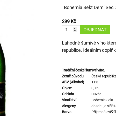
Bohemia Sekt Demi Sec 0
299 Kč
OBJEDNAT
Lahodné šumivé víno které
republice. Ideálním doplňk
Tradiční české šumivé víno.
Země původu
Česká republik
ABV (Alkohol)
11%
Objem
0,75l
Odrůda
Cuvée
Vinařství
Bohemia Sekt
Alergeny
obsahuje siřiči
Barva
Přijemná svěží 