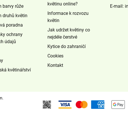
květinu online?
 barvy růže
E-mail:
i
Informace k rozvozu
 druhů květin
květin
ová poradna
Jak udržet květiny co
ky ochrany
nejdéle čerstvé
ch údajů
Kytice do zahraničí
Cookies
my
Kontakt
ská květinářství
om
.