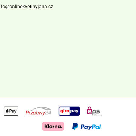
nfo@onlinekvetinyjana.cz