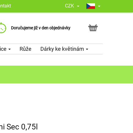
ntakt
CZK
Zaručení spolehlivosti, dle Google
Překvapíme Vaší květinou
Doručujeme již v den objednávky
nás zákazníci hodnotí 4,8 z 5,0
a doplníme ji o Vámi vybraný vzkaz
ice
Růže
Dárky ke květinám
i Sec 0,75l