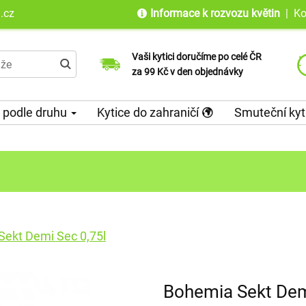
.cz
Informace k rozvozu květin
|
Ko
Vaši kytici doručíme po celé ČR
Jsme tu pro Vás od objednání až po
Doručujeme do 100 zemí světa již od
za 99 Kč v den objednávky
doručení květin
roku 2010
 podle druhu
Kytice do zahraničí
Smuteční kyt
ekt Demi Sec 0,75l
Bohemia Sekt Dem