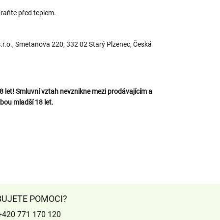
hraňte před teplem.
.o., Smetanova 220, 332 02 Starý Plzenec, Česká
let! Smluvní vztah nevznikne mezi prodávajícím a
bou mladší 18 let.
BUJETE POMOCI?
+420 771 170 120