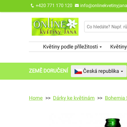
+420 771 170 120
info@onlinekvetinyjana
Květiny podle příležitosti
Květiny
ZEMĚ DORUČENÍ
Česká republika
Home
Dárky ke květinám
Bohemia S