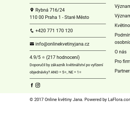
Význam
Rybná 716/24
Význam
110 00 Praha 1 - Staré Město
Květin
+420 771 170 120
Podmín
osobní
info@onlinekvetinyjana.cz
O nás
4.9/5 ⭐ (217 hodnocení)
Pro fir
Doporučil by zákazník květinářství po vyřízení
Partner
objednávky? ANO = 5⭐, NE = 1⭐
© 2017 Online květiny Jana. Powered by
LaFlora.c