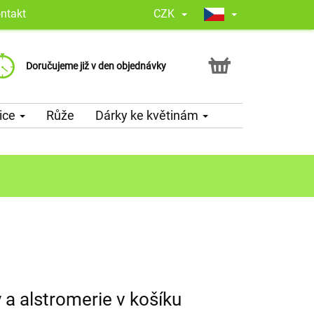
ntakt
CZK
Zaručení spolehlivosti, dle Google
Překvapíme Vaší květinou
Doručujeme již v den objednávky
nás zákazníci hodnotí 4,8 z 5,0
a doplníme ji o Vámi vybraný vzkaz
ice
Růže
Dárky ke květinám
 a alstromerie v košíku