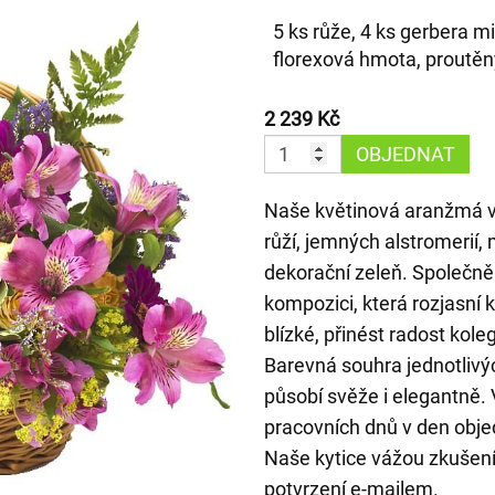
5 ks růže, 4 ks gerbera mi
florexová hmota, proutěn
2 239 Kč
OBJEDNAT
Naše květinová aranžmá v
růží, jemných alstromerií, 
dekorační zeleň. Společně
kompozici, která rozjasní k
blízké, přinést radost kole
Barevná souhra jednotlivý
působí svěže i elegantně
pracovních dnů v den objed
Naše kytice vážou zkušení 
potvrzení e-mailem.