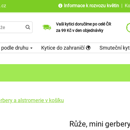
.cz
Informace k rozvozu květin
|
Ko
Vaši kytici doručíme po celé ČR
Jsme tu pro Vás od objednání až po
Doručujeme do 100 zemí světa již od
za 99 Kč v den objednávky
doručení květin
roku 2010
 podle druhu
Kytice do zahraničí
Smuteční kyt
rbery a alstromerie v košíku
Růže, mini gerbery