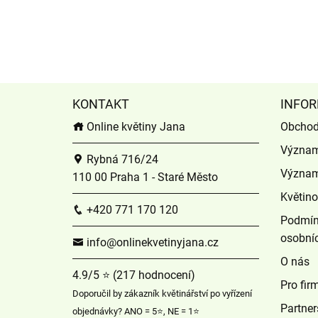
KONTAKT
INFOR
Online květiny Jana
Obchod
Význam
Rybná 716/24
Význam
110 00 Praha 1 - Staré Město
Květin
+420 771 170 120
Podmín
osobní
info@onlinekvetinyjana.cz
O nás
4.9/5 ⭐ (217 hodnocení)
Pro fir
Doporučil by zákazník květinářství po vyřízení
Partner
objednávky? ANO = 5⭐, NE = 1⭐