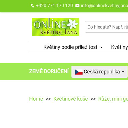
+420 771 170 120
info@onlinekvetinyjana
Květiny podle příležitosti
Květiny
ZEMĚ DORUČENÍ
Česká republika
Home
Květinové koše
Růže, mini ge