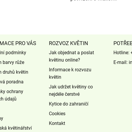
MACE PRO VÁS
ROZVOZ KVĚTIN
POTŘE
ní podmínky
Jak objednat a poslat
Hotline:
květinu online?
 barvy růže
E-mail:
i
Informace k rozvozu
 druhů květin
květin
ová poradna
Jak udržet květiny co
ky ochrany
nejdéle čerstvé
ch údajů
Kytice do zahraničí
Cookies
my
Kontakt
ská květinářství