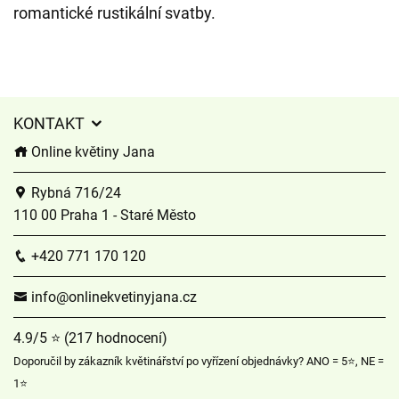
romantické rustikální svatby.
KONTAKT
Online květiny Jana
Rybná 716/24
110 00 Praha 1 - Staré Město
+420 771 170 120
info@onlinekvetinyjana.cz
4.9/5 ⭐ (217 hodnocení)
Doporučil by zákazník květinářství po vyřízení objednávky? ANO = 5⭐, NE =
1⭐