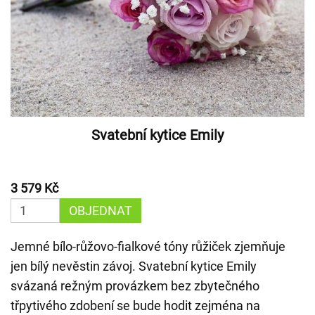
Svatební kytice Emily
3 579 Kč
OBJEDNAT
Jemné bílo-růžovo-fialkové tóny růžiček zjemňuje
jen bílý nevěstin závoj. Svatební kytice Emily
svázaná režným provázkem bez zbytečného
třpytivého zdobení se bude hodit zejména na