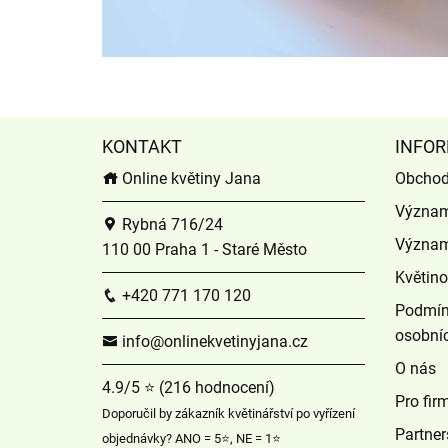
KONTAKT
INFOR
Online květiny Jana
Obchod
Význam
Rybná 716/24
Význam
110 00 Praha 1 - Staré Město
Květin
+420 771 170 120
Podmín
osobní
info@onlinekvetinyjana.cz
O nás
4.9/5 ⭐ (216 hodnocení)
Pro fir
Doporučil by zákazník květinářství po vyřízení
Partner
objednávky? ANO = 5⭐, NE = 1⭐