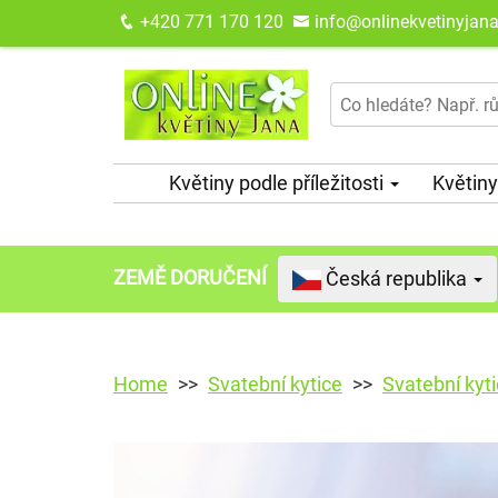
+420 771 170 120
info@onlinekvetinyjana
Květiny podle příležitosti
Květiny
ZEMĚ DORUČENÍ
Česká republika
Home
Svatební kytice
Svatební kyti