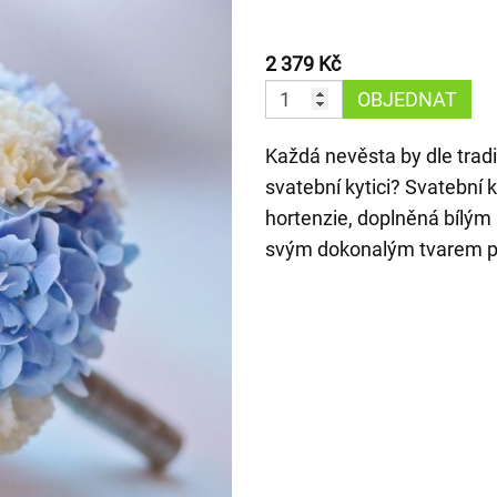
2 379 Kč
OBJEDNAT
Každá nevěsta by dle trad
svatební kytici? Svatební 
hortenzie, doplněná bílým
svým dokonalým tvarem po