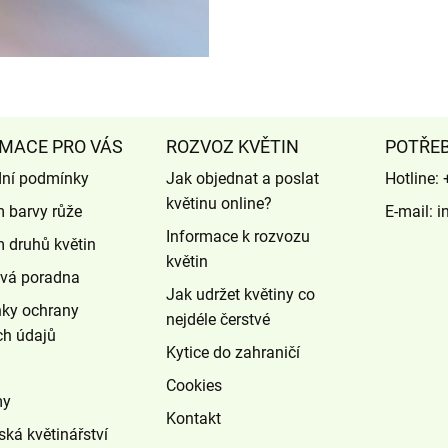
MACE PRO VÁS
ROZVOZ KVĚTIN
POTŘE
ní podmínky
Jak objednat a poslat
Hotline:
květinu online?
 barvy růže
E-mail:
i
Informace k rozvozu
 druhů květin
květin
ová poradna
Jak udržet květiny co
ky ochrany
nejdéle čerstvé
ch údajů
Kytice do zahraničí
Cookies
my
Kontakt
ská květinářství