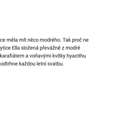
ice měla mít něco modrého. Tak proč ne
kytice Ella složená převážně z modré
 karafiátem a voňavými kvítky hyacithu
dtrhne každou letní svatbu.