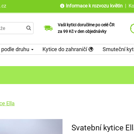
.cz
Informace k rozvozu květin
|
Ko
Vaši kytici doručíme po celé ČR
Jsme tu pro Vás od objednání až po
Doručujeme do 100 zemí světa již od
za 99 Kč v den objednávky
doručení květin
roku 2010
 podle druhu
Kytice do zahraničí
Smuteční kyt
ce Ella
Svatební kytice El