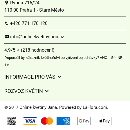
Rybná 716/24
110 00 Praha 1 - Staré Město
+420 771 170 120
info@onlinekvetinyjana.cz
4.9/5 ⭐ (218 hodnocení)
Doporučil by zákazník květinářství po vyřízení objednávky? ANO = 5⭐, NE =
1⭐
INFORMACE PRO VÁS
Obchodní podmínky
ROZVOZ KVĚTIN
Význam barvy růže
Jak objednat a poslat květinu online?
Význam druhů květin
© 2017 Online květiny Jana. Powered by
LaFlora.com
.
Informace k rozvozu květin
Květinová poradna
Jak udržet květiny co nejdéle čerstvé
Podmínky ochrany osobních údajů
Kytice do zahraničí