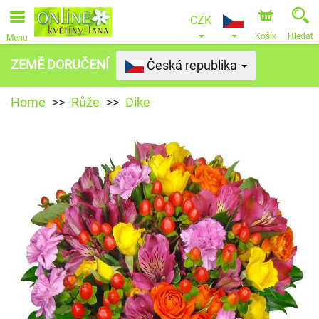
CZK
Košík
Hledat
Menu
ZEMĚ DORUČENÍ
Česká republika
Home
Růže
Dike