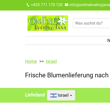
+420 771 170 120
info@onlinekvetinyjana
N
Home
Israel
Frische Blumenlieferung nach 
Lieferland
Israel