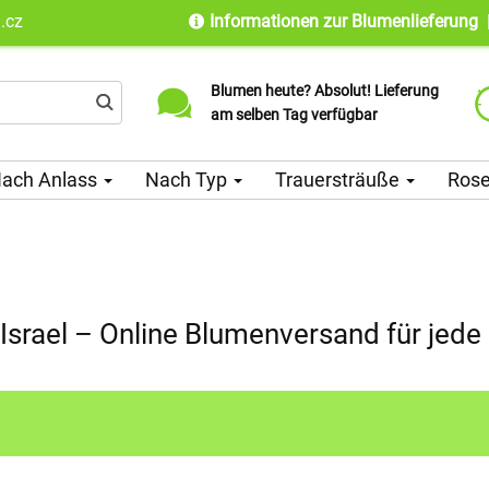
.cz
Informationen zur Blumenlieferung
Blumen heute? Absolut! Lieferung
Lieferung in über 100 Länder
am selben Tag verfügbar
weltweit seit 2010
ach Anlass
Nach Typ
Trauersträuße
Ros
Israel – Online Blumenversand für jede