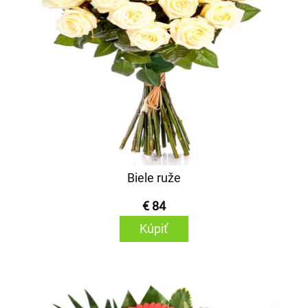
Biele ruže
€ 84
Kúpiť