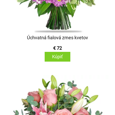
Úchvatná fialová zmes kvetov
€ 72
Kúpiť