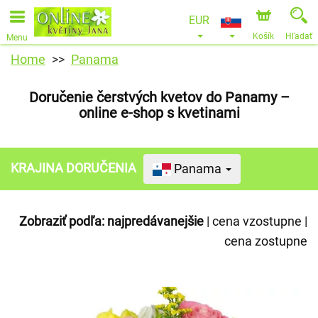
EUR
Košík
Hľadať
Menu
Home
Panama
Doručenie čerstvých kvetov do Panamy –
online e-shop s kvetinami
KRAJINA DORUČENIA
Panama
Zobraziť podľa:
najpredávanejšie
|
cena vzostupne
|
cena zostupne