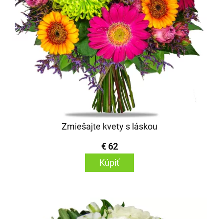
Zmiešajte kvety s láskou
€ 62
Kúpiť