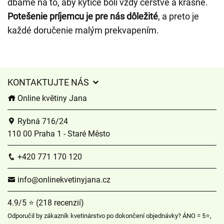
dbáme na to, aby kytice boli vždy čerstvé a krásne.
Potešenie príjemcu je pre nás dôležité
, a preto je
každé doručenie malým prekvapením.
KONTAKTUJTE NÁS
Online květiny Jana
Rybná 716/24
110 00 Praha 1 - Staré Město
+420 771 170 120
info@onlinekvetinyjana.cz
4.9/5 ⭐ (218 recenzií)
Odporučil by zákazník kvetinárstvo po dokončení objednávky? ÁNO = 5⭐,