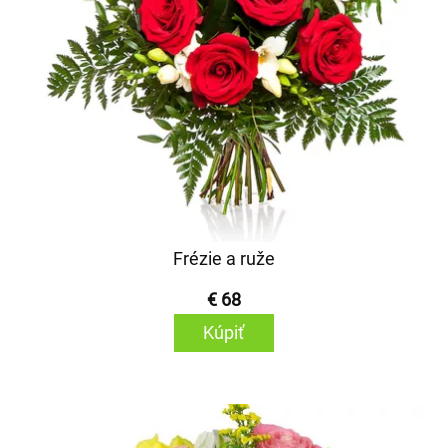
Frézie a ruže
€ 68
Kúpiť