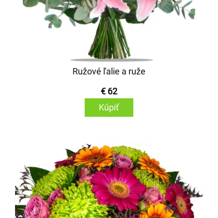
Ružové ľalie a ruže
€ 62
Kúpiť