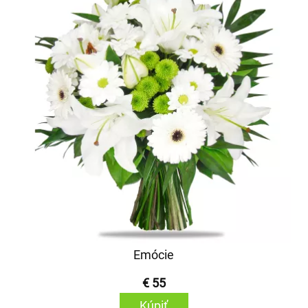
Emócie
€ 55
Kúpiť