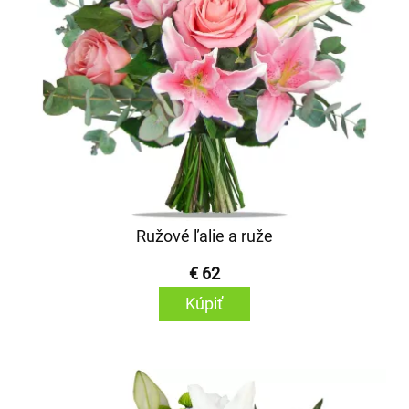
Ružové ľalie a ruže
€ 62
Kúpiť