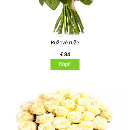
Ružové ruže
€ 84
Kúpiť