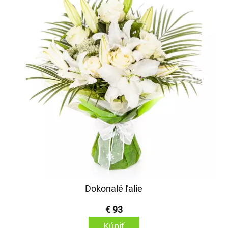
Dokonalé ľalie
€ 93
Kúpiť