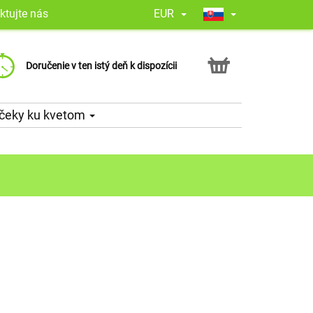
ktujte nás
EUR
Záruka spokojnosti. 100 %
Každá kytica rozpráva príbeh –
Doručenie v ten istý deň k dispozícii
hodnotenie Google
nechajte nás doručiť ten váš!
čeky ku kvetom