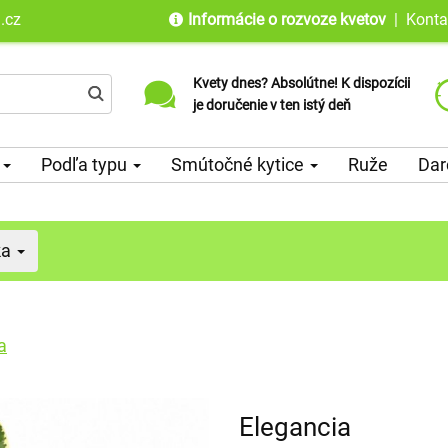
.cz
Informácie o rozvoze kvetov
|
Konta
Kvety dnes? Absolútne! K dispozícii
Doručujeme do viac ako 100 krajín
je doručenie v ten istý deň
sveta od roku 2010
i
Podľa typu
Smútočné kytice
Ruže
Dar
ka
a
Elegancia