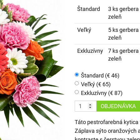
Štandard
3 ks gerbera m
zeleň
Veľký
5 ks gerbera m
zeleň
Exkluzívny
7 ks gerbera m
zeleň
Štandard (€ 46)
Veľký (€ 65)
Exkluzívny (€ 87)
OBJEDNÁVKA
Táto pestrofarebná kytica
Záplava sýto oranžových 
kontraste s čerstvou zele