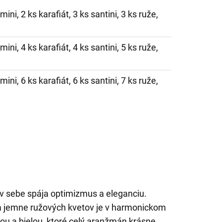
ini, 2 ks karafiát, 3 ks santini, 3 ks ruže,
ini, 4 ks karafiát, 4 ks santini, 5 ks ruže,
ini, 6 ks karafiát, 6 ks santini, 7 ks ruže,
 v sebe spája optimizmus a eleganciu.
a jemne ružových kvetov je v harmonickom
nou a bielou, ktoré celý aranžmán krásne