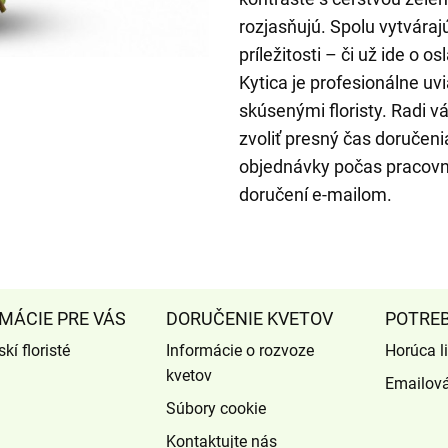
rozjasňujú. Spolu vytváraj
príležitosti – či už ide o o
Kytica je profesionálne u
skúsenými floristy. Radi v
zvoliť presný čas doručen
objednávky počas pracovn
doručení e-mailom.
MÁCIE PRE VÁS
DORUČENIE KVETOV
POTRE
kí floristé
Informácie o rozvoze
Horúca l
kvetov
Emailov
Súbory cookie
Kontaktujte nás