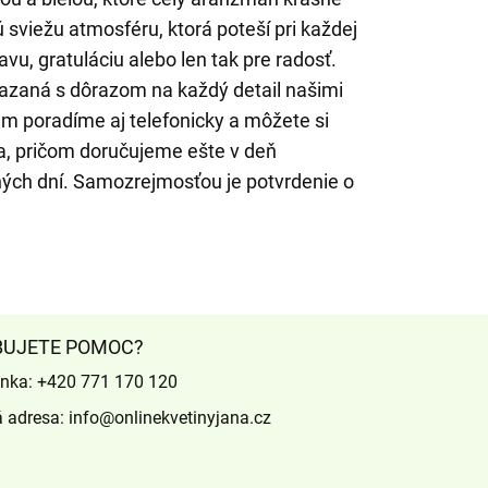
ú sviežu atmosféru, ktorá poteší pri každej
slavu, gratuláciu alebo len tak pre radosť.
viazaná s dôrazom na každý detail našimi
ám poradíme aj telefonicky a môžete si
ia, pričom doručujeme ešte v deň
ých dní. Samozrejmosťou je potvrdenie o
BUJETE POMOC?
inka:
+420 771 170 120
á adresa:
info@onlinekvetinyjana.cz