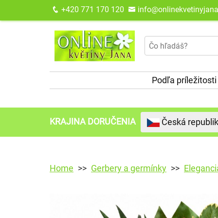
+420 771 170 120
info@onlinekvetinyjana
Podľa príležitost
KRAJINA DORUČENIA
Česká republi
Home
Gerbery a germínky
Eleganci