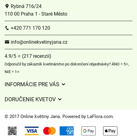
Rybná 716/24
110 00 Praha 1 - Staré Město
+420 771 170 120
info@onlinekvetinyjana.cz
4.9/5 ⭐ (217 recenzií)
Odporučil by zákazník kvetinárstvo po dokončení objednávky? ÁNO = 5⭐,
NIE = 1⭐
INFORMÁCIE PRE VÁS
Partnerskí floristé
DORUČENIE KVETOV
Informácie o rozvoze kvetov
© 2017 Online květiny Jana. Powered by
LaFlora.com
.
Súbory cookie
Kontaktujte nás