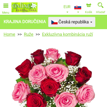
EUR
Košík
Hľadať
Menu
KRAJINA DORUČENIA
Česká republika
Home
Ruže
Exkluzívna kombinácia ruží