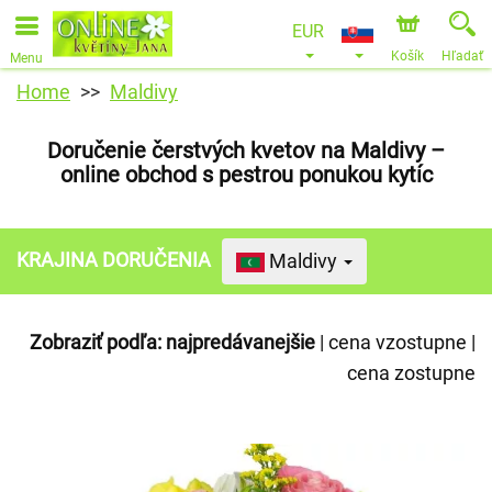
EUR
Košík
Hľadať
Menu
Home
Maldivy
Doručenie čerstvých kvetov na Maldivy –
online obchod s pestrou ponukou kytíc
KRAJINA DORUČENIA
Maldivy
Zobraziť podľa:
najpredávanejšie
|
cena vzostupne
|
cena zostupne