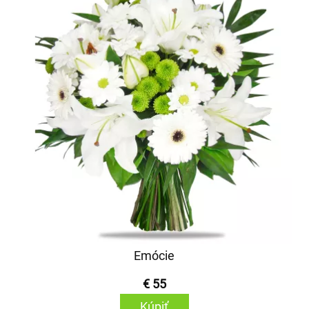
Emócie
€ 55
Kúpiť