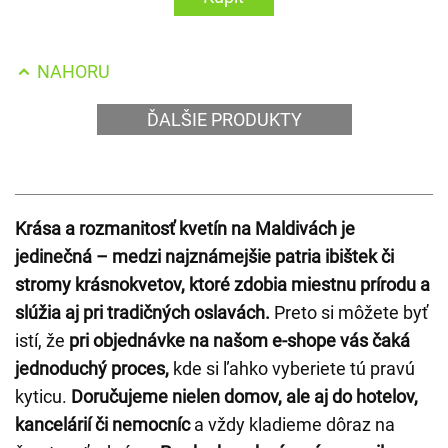
NAHORU
ĎALŠIE PRODUKTY
Krása a rozmanitosť kvetín na Maldivách je
jedinečná – medzi najznámejšie patria ibištek či
stromy krásnokvetov, ktoré zdobia miestnu prírodu a
slúžia aj pri tradičných oslavách.
Preto si môžete byť
istí, že
pri objednávke na našom e-shope vás čaká
jednoduchý proces,
kde si ľahko vyberiete tú pravú
kyticu.
Doručujeme nielen domov, ale aj do hotelov,
kancelárií či nemocníc
a vždy kladieme dôraz na