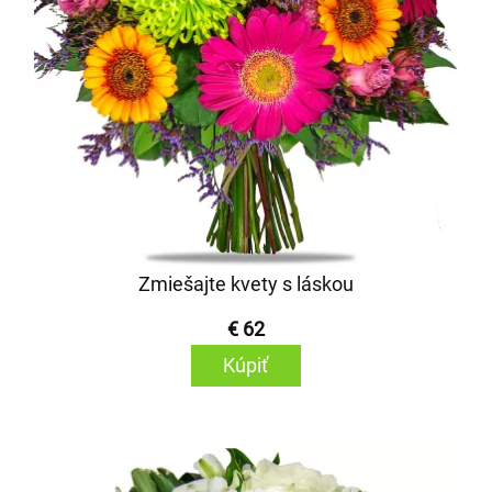
Zmiešajte kvety s láskou
€ 62
Kúpiť