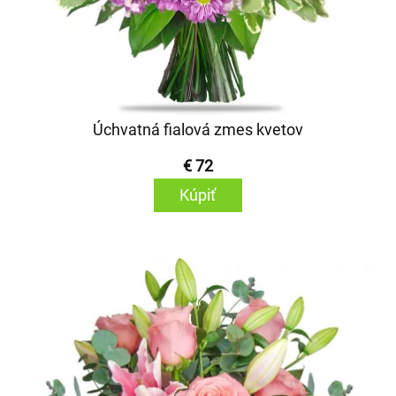
Úchvatná fialová zmes kvetov
€ 72
Kúpiť