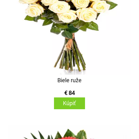
Biele ruže
€ 84
Kúpiť