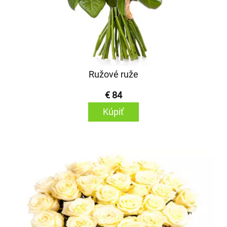
Ružové ruže
€ 84
Kúpiť