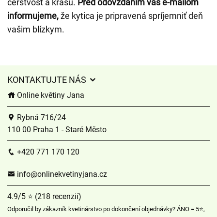
čerstvosť a krásu.
Pred odovzdaním vás e-mailom
informujeme,
že kytica je pripravená spríjemniť deň
vašim blízkym.
KONTAKTUJTE NÁS
Online květiny Jana
Rybná 716/24
110 00 Praha 1 - Staré Město
+420 771 170 120
info@onlinekvetinyjana.cz
4.9/5 ⭐ (218 recenzií)
Odporučil by zákazník kvetinárstvo po dokončení objednávky? ÁNO = 5⭐,