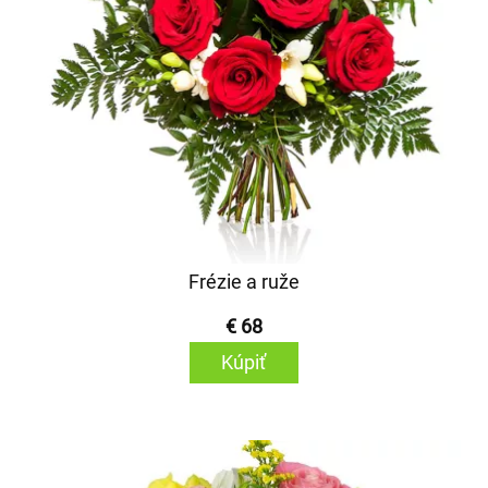
Frézie a ruže
€ 68
Kúpiť