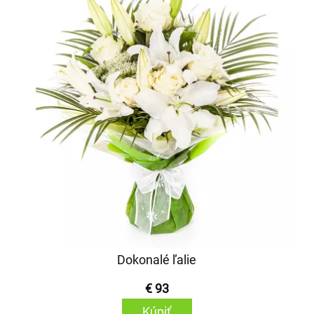
Dokonalé ľalie
€ 93
Kúpiť