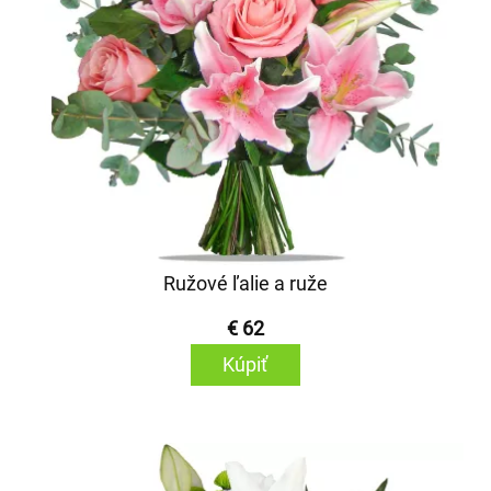
Ružové ľalie a ruže
€ 62
Kúpiť