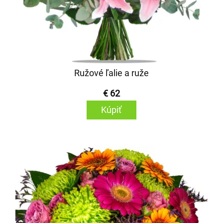
Ružové ľalie a ruže
€ 62
Kúpiť