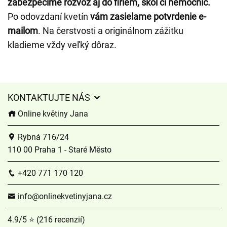
zabezpečíme rozvoz aj do firiem, škôl či nemocníc.
Po odovzdaní kvetín
vám zasielame potvrdenie e-
mailom
. Na čerstvosti a originálnom zážitku
kladieme vždy veľký dôraz.
KONTAKTUJTE NÁS
Online květiny Jana
Rybná 716/24
110 00 Praha 1 - Staré Město
+420 771 170 120
info@onlinekvetinyjana.cz
4.9/5 ⭐ (216 recenzií)