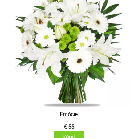
Emócie
€ 55
Kúpiť