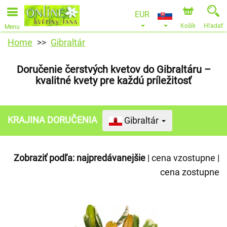
EUR
Košík
Hľadať
Menu
Home
Gibraltár
Doručenie čerstvých kvetov do Gibraltáru –
kvalitné kvety pre každú príležitosť
KRAJINA DORUČENIA
Gibraltár
Zobraziť podľa:
najpredávanejšie
|
cena vzostupne
|
cena zostupne