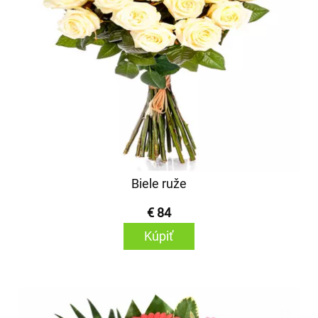
Biele ruže
€ 84
Kúpiť