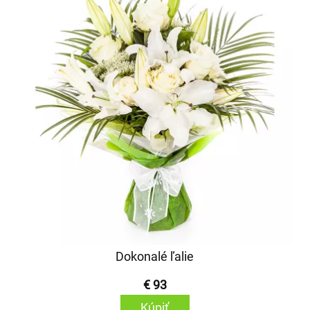
Dokonalé ľalie
€ 93
Kúpiť