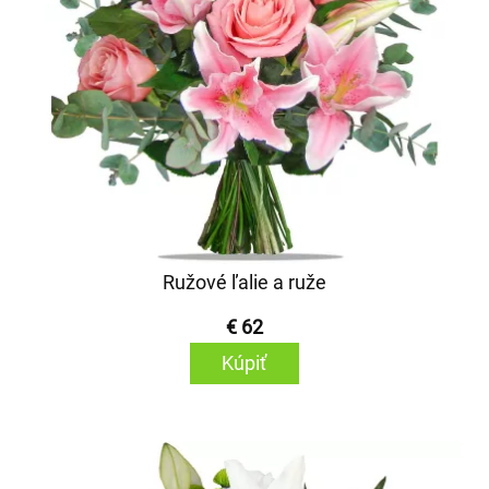
Ružové ľalie a ruže
€ 62
Kúpiť