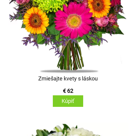
Zmiešajte kvety s láskou
€ 62
Kúpiť