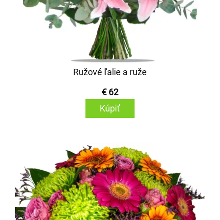
Ružové ľalie a ruže
€ 62
Kúpiť