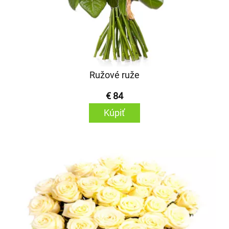
Ružové ruže
€ 84
Kúpiť