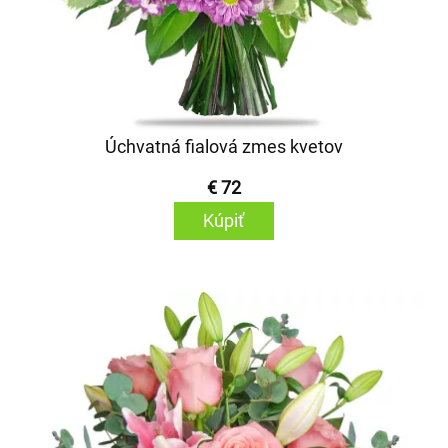
Úchvatná fialová zmes kvetov
€ 72
Kúpiť