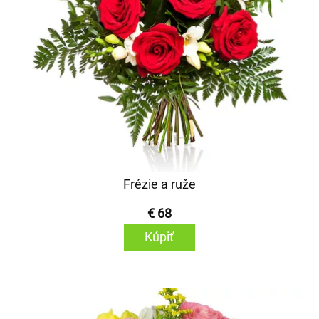
Frézie a ruže
€ 68
Kúpiť