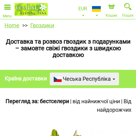
EUR
Кошик
Пошук
Menu
Home
Гвоздики
Доставка та розвоз гвоздик з подарунками
– замовте свіжі гвоздики з швидкою
доставкою
Країна доставки
Чеська Республіка
Перегляд за:
бестселери
|
від найнижчої ціни
|
Від
найдорожчих