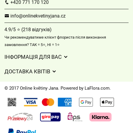
+420 771 170 120
info@onlinekvetinyjana.cz
4.9/5 ⭐ (218 відгуків)
Чи рекомендуватиме клієнт флориста після виконання
замовлення? ТАК = 5⭐, НІ = 1⭐
ІНФОРМАЦІЯ ДЛЯ ВАС
Партнерські флористи
ДОСТАВКА КВІТІВ
Інформація щодо доставки квітів
© 2017 Online květiny Jana. Powered by
LaFlora.com
.
Файли cookie
Контакти