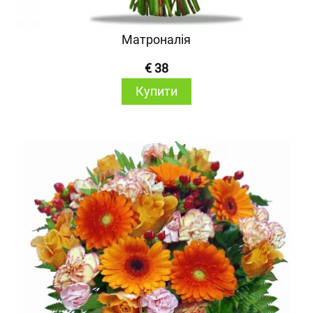
Матроналія
€ 38
Купити