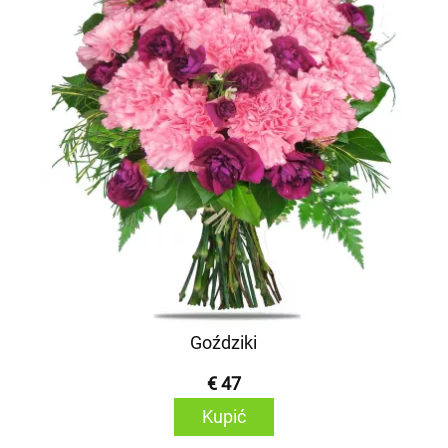
Goździki
€ 47
Kupić