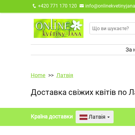
+420 771 170 120
info@onlinekvetinyjana
За 
Home
Латвія
Доставка свіжих квітів по Л
Країна доставки
Латвія