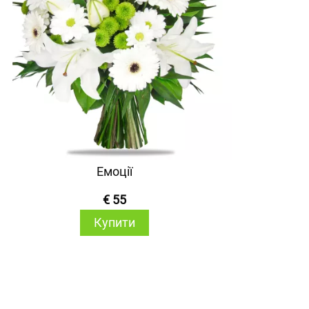
Емоції
€ 55
Купити