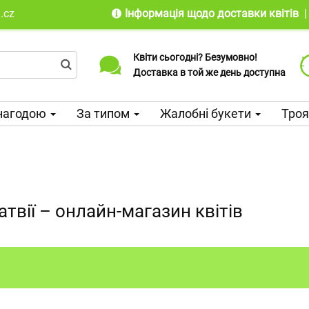
.cz
Інформація щодо доставки квітів
Квіти сьогодні? Безумовно!
Доставляємо до понад 100 країн
Доставка в той же день доступна
світу з 2010 року
нагодою
За типом
Жалобні букети
Тро
атвії – онлайн-магазин квітів