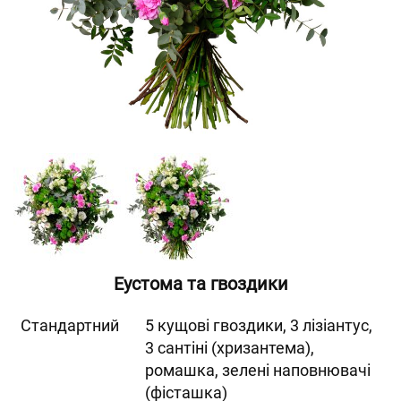
Еустома та гвоздики
Cтандартний
5 кущові гвоздики, 3 лізіантус,
3 сантіні (хризантема),
ромашка, зелені наповнювачі
(фісташка)