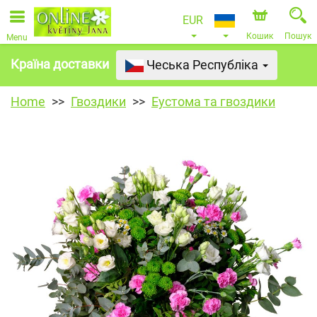
EUR
Кошик
Пошук
Menu
Країна доставки
Чеська Республіка
Home
Гвоздики
Еустома та гвоздики