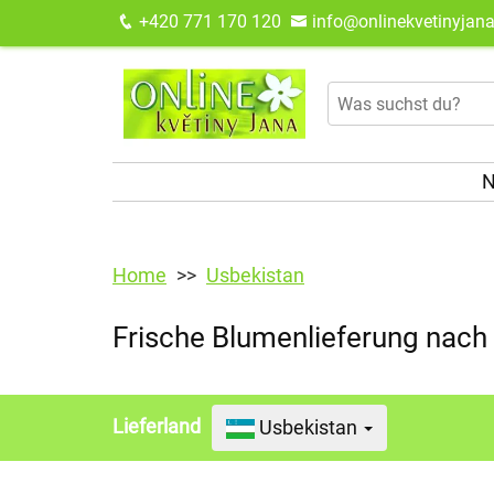
+420 771 170 120
info@onlinekvetinyjana
N
Home
Usbekistan
Frische Blumenlieferung nach
Lieferland
Usbekistan