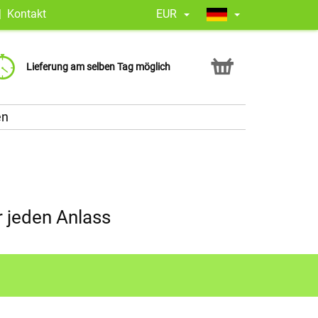
|
Kontakt
EUR
Jeder Blumenstrauß erzählt eine
Zufriedenheit garantiert. 4,8 Google-
Lieferung am selben Tag möglich
Geschichte – lassen Sie uns Ihren
Bewertung
liefern!
en
 jeden Anlass