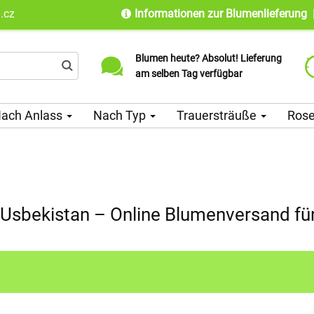
.cz
Informationen zur Blumenlieferung
Blumen heute? Absolut! Lieferung
Lieferung in über 100 Länder
am selben Tag verfügbar
weltweit seit 2010
ach Anlass
Nach Typ
Trauersträuße
Ros
 Usbekistan – Online Blumenversand für