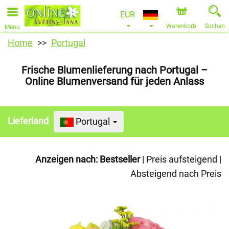
EUR
Warenkorb
Suchen
Menu
Home
Portugal
Frische Blumenlieferung nach Portugal –
Online Blumenversand für jeden Anlass
Lieferland
Portugal
Anzeigen nach:
Bestseller
|
Preis aufsteigend
|
Absteigend nach Preis