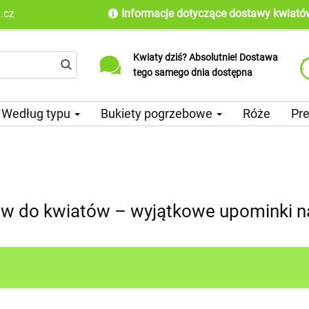
.cz
Informacje dotyczące dostawy kwiató
Kwiaty dziś? Absolutnie! Dostawa
Dostarczamy do ponad 100 krajów
tego samego dnia dostępna
na całym świecie od 2010 roku
Według typu
Bukiety pogrzebowe
Róże
Pr
ów do kwiatów – wyjątkowe upominki n