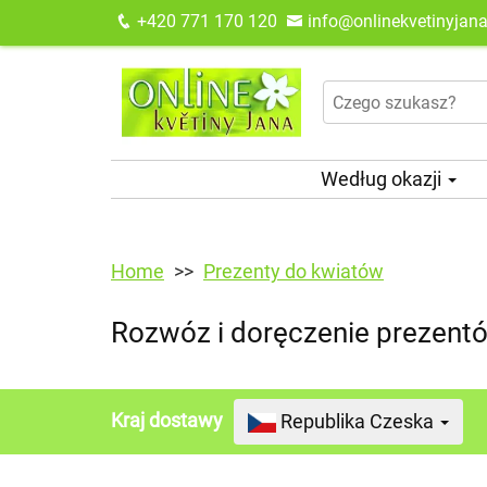
+420 771 170 120
info@onlinekvetinyjana
Według okazji
Home
Prezenty do kwiatów
Rozwóz i doręczenie prezent
Kraj dostawy
Republika Czeska