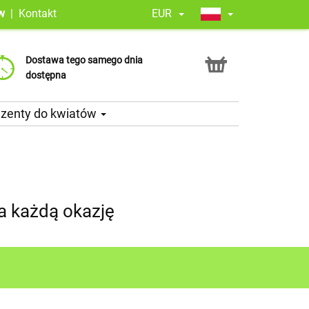
w
|
Kontakt
EUR
Gwarancja satysfakcji. Ocena
Każdy bukiet opowiada historię –
Dostawa tego samego dnia
Google 4,8
pozwól nam dostarczyć Twój!
dostępna
ezenty do kwiatów
a każdą okazję