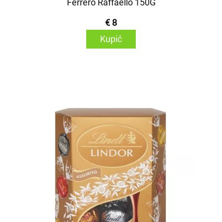
Ferrero Raffaello 150G
€ 8
Kupić