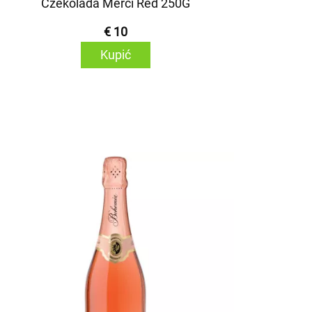
Czekolada Merci Red 250G
€ 10
Kupić