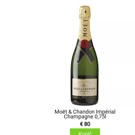
Moët & Chandon Impérial
Champagne 0,75l
€ 80
Kupić