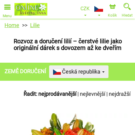
CZK
Košík
Hledat
Menu
Home
Lilie
Rozvoz a doručení lilií – čerstvé lilie jako
originální dárek s dovozem až ke dveřím
ZEMĚ DORUČENÍ
Česká republika
Řadit:
nejprodávanější
|
nejlevnější
|
nejdražší