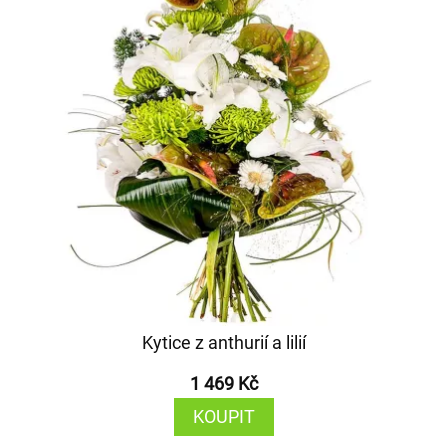
Kytice z anthurií a lilií
1 469 Kč
KOUPIT